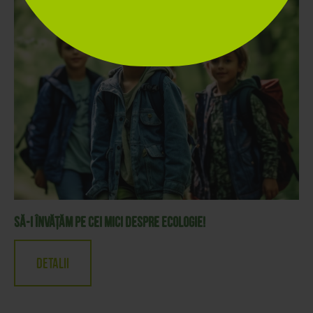
Să-i învățăm pe cei mici despre ecologie!
Detalii