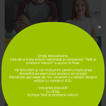
×
Dragi educatoare,
Cea de-a treia ediție naţională a campaniei "Tedi și
18 MARTIE, ZIUA INTERNATIONALA A RECICLĂRII
prietenii naturii" a ajuns la final.
Vă felicităm și vă mulțumim pentru implicarea
dovedită pe parcursul acestui an școlar!
Detalii
Rămâneți aproape de noi, revenim cu detalii despre
ediția cu numărul 4 😊.
Vacanţă placută!
Cu drag,
Echipa Tedi și prietenii naturii