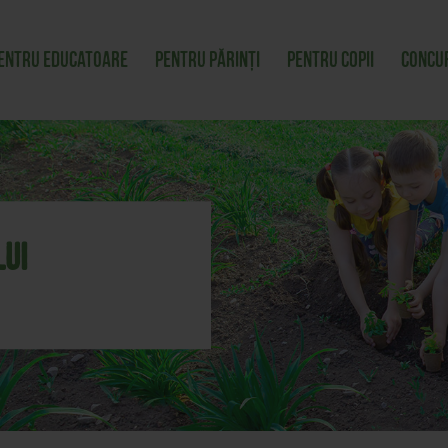
entru educatoare
Pentru părinți
Pentru copii
Concu
ui