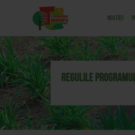
Noutăți
P
Regulile programul