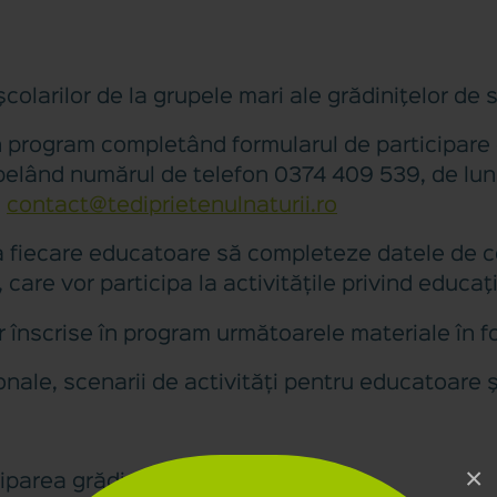
colarilor de la grupele mari ale grădiniţelor de
în program completând formularul de participare d
elând numărul de telefon 0374 409 539, de luni 
a
contact@tediprietenulnaturii.ro
ca fiecare educatoare să completeze datele de co
are vor participa la activitățile privind educaţ
or înscrise în program următoarele materiale în f
ale, scenarii de activități pentru educatoare şi
×
ciparea grădiniţei la program