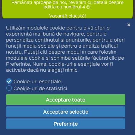
Rămâneți aproape de noi, revenim cu detalii despre
ediția cu numărul 4 😊.
Vacanţă placută!
Cu drag,
Echipa Tedi și prietenii naturii
Copyright 2026
MASPEX ROMÂNIA
URMĂRIȚI-NE ȘI PE:
Facebook
YouTube
Politica de
Regulament
confidențialitate
|
Politica de cookies