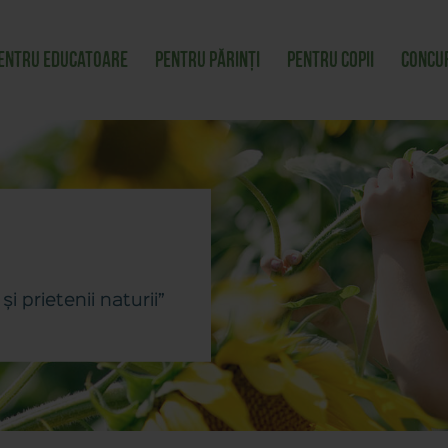
entru educatoare
Pentru părinți
Pentru copii
Concu
și prietenii naturii”