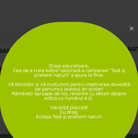
×
Dragi educatoare,
Cea de-a treia ediție naţională a campaniei "Tedi și
prietenii naturii" a ajuns la final.
Vă felicităm și vă mulțumim pentru implicarea dovedită
pe parcursul acestui an școlar!
Rămâneți aproape de noi, revenim cu detalii despre
ediția cu numărul 4 😊.
Vacanţă placută!
Cu drag,
Echipa Tedi și prietenii naturii