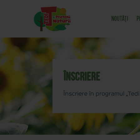
Noutăți
P
Înscriere
Înscriere în programul „Tedi 