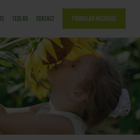
rs
tedi.ro
Contact
Formular înscriere