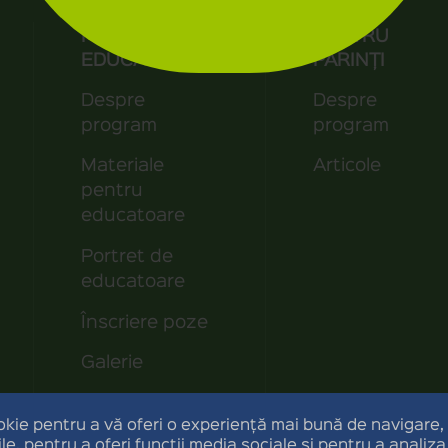
PENTRU
PENTRU
EDUCATORI
PĂRINȚI
Despre
Despre
program
program
Materiale
Articole
pentru
educatoare
Portret de
educatoare
Înscriere poze
Galerie
Regulile
programului